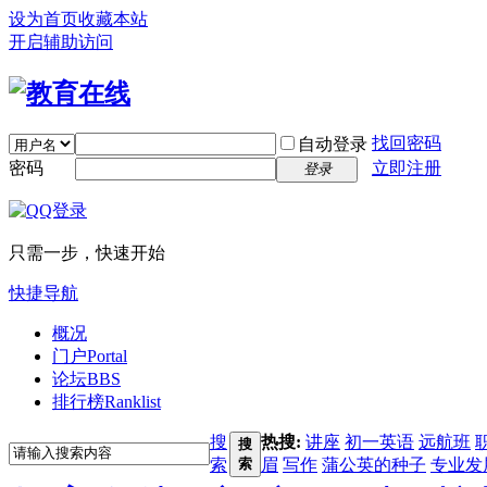
设为首页
收藏本站
开启辅助访问
找回密码
自动登录
密码
立即注册
登录
只需一步，快速开始
快捷导航
概况
门户
Portal
论坛
BBS
排行榜
Ranklist
搜
热搜:
讲座
初一英语
远航班
搜
索
索
眉
写作
蒲公英的种子
专业发