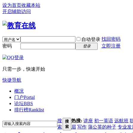
设为首页
收藏本站
开启辅助访问
找回密码
自动登录
密码
立即注册
登录
只需一步，快速开始
快捷导航
概况
门户
Portal
论坛
BBS
排行榜
Ranklist
搜
热搜:
讲座
初一英语
远航班
搜
索
索
眉
写作
蒲公英的种子
专业发