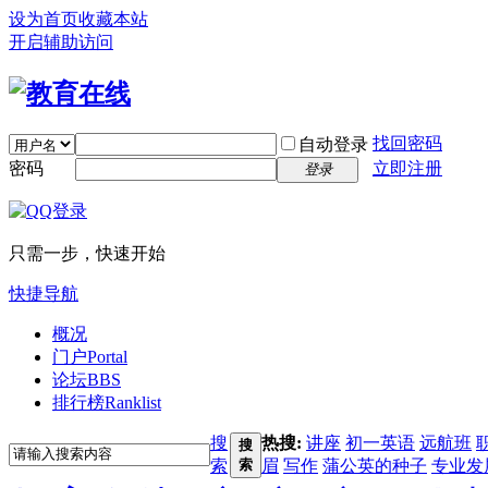
设为首页
收藏本站
开启辅助访问
找回密码
自动登录
密码
立即注册
登录
只需一步，快速开始
快捷导航
概况
门户
Portal
论坛
BBS
排行榜
Ranklist
搜
热搜:
讲座
初一英语
远航班
搜
索
索
眉
写作
蒲公英的种子
专业发