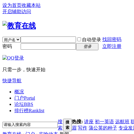
设为首页
收藏本站
开启辅助访问
找回密码
自动登录
密码
立即注册
登录
只需一步，快速开始
快捷导航
概况
门户
Portal
论坛
BBS
排行榜
Ranklist
搜
热搜:
讲座
初一英语
远航班
搜
索
索
眉
写作
蒲公英的种子
专业发