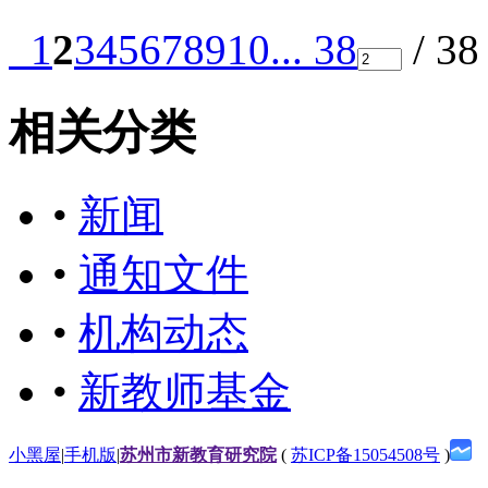
1
2
3
4
5
6
7
8
9
10
... 38
/ 3
相关分类
•
新闻
•
通知文件
•
机构动态
•
新教师基金
小黑屋
|
手机版
|
苏州市新教育研究院
(
苏ICP备15054508号
)