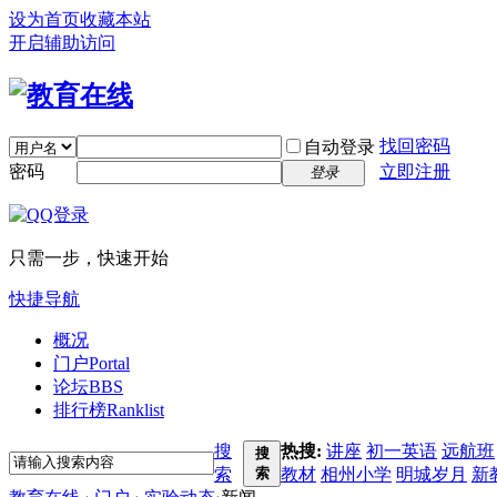
设为首页
收藏本站
开启辅助访问
找回密码
自动登录
密码
立即注册
登录
只需一步，快速开始
快捷导航
概况
门户
Portal
论坛
BBS
排行榜
Ranklist
搜
热搜:
讲座
初一英语
远航班
搜
索
索
教材
相州小学
明城岁月
新