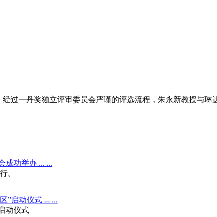
经过一丹奖独立评审委员会严谨的评选流程，朱永新教授与琳达·达林哈蒙德（
办 ... ...
举行。
仪式 ... ...
”启动仪式