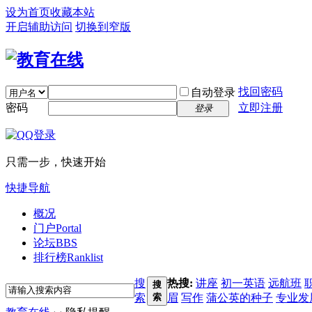
设为首页
收藏本站
开启辅助访问
切换到窄版
找回密码
自动登录
密码
立即注册
登录
只需一步，快速开始
快捷导航
概况
门户
Portal
论坛
BBS
排行榜
Ranklist
搜
热搜:
讲座
初一英语
远航班
搜
索
索
眉
写作
蒲公英的种子
专业发